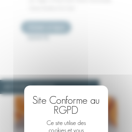
son visage, à choisir entre Crème Gourmande,
Crème Tendre et So Cool.
Acheter en ligne
13,50 € TTC
NETTOYANT VISAGE
Ce site utilise des
cookies et vous