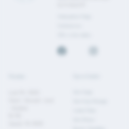
02 51 06 63 97
Ambassadrice Thalgo
Contactez-nous
Offrir un bon cadeau
Horaires
Soin à l'institut
Soins Visage
Lundi: 9h—13h00
Mardi – Mercredi – Jeudi
Soins Corps Massage
– Vendredi
Lumière Pulsée
9h-19h
Soins Minceur
Samedi : 9h-13h00
Beauté / Maquillage