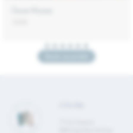
Douce Mousse
13,50 €
Revenir aux produits
M Être Belle
7 Pl. du Commerce,
85150 Sainte-Flaive-des-Loups