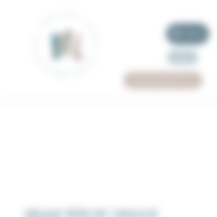
Panneau de gestion des cookies
Menu
Offrir
Prendre Rendez Vous
BRUME FRÂICHE ORANGE