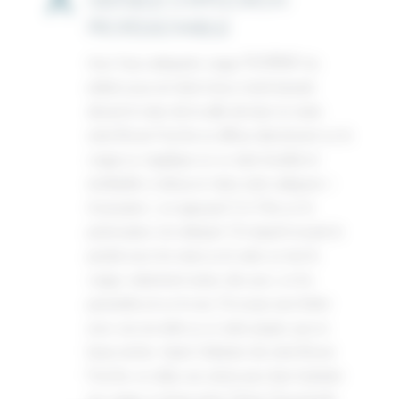
GESTUELLE D'APPLICATION
PROFESSIONNELLE
Avec l’eau nettoyante visage TOOFRUIT, les
enfants aussi ont droit à leurs rituels beauté
devant le miroir de la salle de bain. Le matin,
notre Brume Fraîche se diffuse directement sur le
visage ou s’applique sur un coton lavable et
réutilisable, à découvrir dans notre catégorie «
Accessoires », en appuyant 2 à 3 fois sur le
pulvérisateur du nettoyant. On répartit ensuite le
produit avec les mains ou le coton sur tout le
visage, notamment autour des yeux, sur les
pommettes et sur le nez. On essuie sans frotter
avec une serviette ou un coton propre, puis on
laisse sécher. Après l’utilisation de notre Brume
Fraîche, on utilise une crème pour bien hydrater