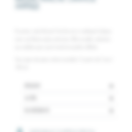
MYRTILLE
En prime, notre Brume Fraîche est un nettoyant ludique
avec son flacon spray astucieux. Elle se prête volontiers
aux adultes pour qui le réveil est parfois difficile.
Tous types de peau même sensible | À partir de 5 ans |
100 mL
RÉSULTAT
ACTIFS
INGRÉDIENTS