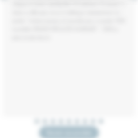
d’algues à l’action «peeling-like». En seulement 10 minutes*, il
donne un effet peau neuve et défatigue instantanément. Le +
produit : l’embout pinceau est amovible pour un produit 100%
recyclable. RÉSULTAT EFFICACITÉ IMMÉDIATE* ~ 100% La
peau est plus lisse et…
Revenir aux produits