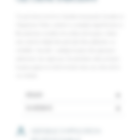
Ce gel-crème enrichi en Spiruline énergisante, boostée en
Magnésium Marin, contient un complexe algal formant un
film protecteur invisible à la surface de la peau. Luttant
ainsi contre le dépôt des particules fines polluantes, ce
véritable « bouclier » protège la peau des agressions
extérieures. Jour après jour, les premières rides se lissent,
la peau gagne en éclat et résiste mieux aux stress de la
vie urbaine.
RÉSULTAT
INGRÉDIENTS
GESTUELLE D'APPLICATION