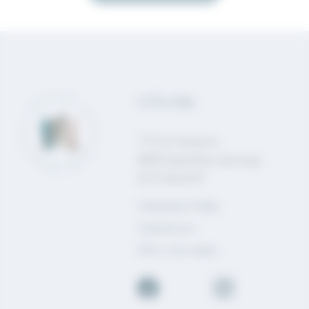
M Être Belle
7 Pl. du Commerce,
85150 Sainte-Flaive-des-Loups
02 51 06 63 97
Ambassadrice Thalgo
Contactez-nous
Offrir un bon cadeau