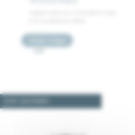
PROFESSIONNELLE
Appliquer matin et soir sur l'ensemble du visage
et du cou parfaitement nettoyés.
Acheter en ligne
63 €
SOIN QUOTIDIEN